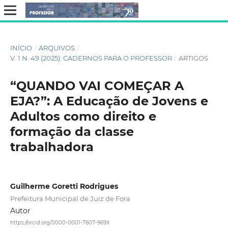
INÍCIO
/
ARQUIVOS
/
V. 1 N. 49 (2025): CADERNOS PARA O PROFESSOR
/
ARTIGOS
“QUANDO VAI COMEÇAR A
EJA?”: A Educação de Jovens e
Adultos como direito e
formação da classe
trabalhadora
Guilherme Goretti Rodrigues
Prefeitura Municipal de Juiz de Fora
Autor
https://orcid.org/0000-0001-7607-969X