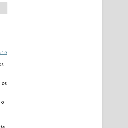
 4.0
os
 os
 o
nte