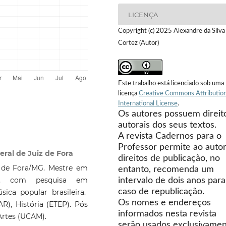
LICENÇA
Copyright (c) 2025 Alexandre da Silva
Cortez (Autor)
Este trabalho está licenciado sob uma
licença
Creative Commons Attribution
International License
.
Os autores possuem direit
autorais dos seus textos.
A revista Cadernos para o
Professor permite ao autor
eral de Juiz de Fora
direitos de publicação, no
z de Fora/MG. Mestre em
entanto, recomenda um
), com pesquisa em
intervalo de dois anos para
caso de republicação.
ica popular brasileira.
Os nomes e endereços
), História (ETEP). Pós
informados nesta revista
Artes (UCAM).
serão usados exclusivame