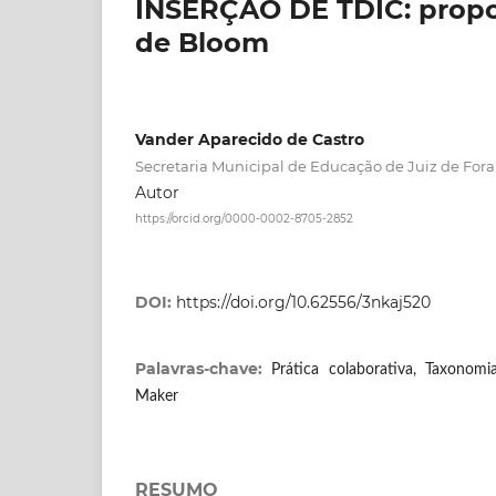
INSERÇÃO DE TDIC: propo
de Bloom
Vander Aparecido de Castro
Secretaria Municipal de Educação de Juiz de Fora
Autor
https://orcid.org/0000-0002-8705-2852
DOI:
https://doi.org/10.62556/3nkaj520
Palavras-chave:
Prática colaborativa, Taxonom
Maker
RESUMO