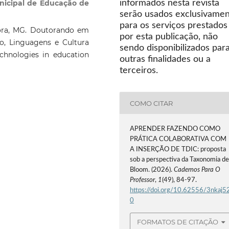
nicipal de Educação de
informados nesta revista
serão usados exclusivame
para os serviços prestados
Fora, MG. Doutorando em
por esta publicação, não
, Linguagens e Cultura
sendo disponibilizados par
chnologies in education
outras finalidades ou a
terceiros.
COMO CITAR
APRENDER FAZENDO COMO
PRÁTICA COLABORATIVA COM
A INSERÇÃO DE TDIC: proposta
sob a perspectiva da Taxonomia d
Bloom. (2026).
Cadernos Para O
Professor
,
1
(49), 84-97.
https://doi.org/10.62556/3nkaj5
0
FORMATOS DE CITAÇÃO