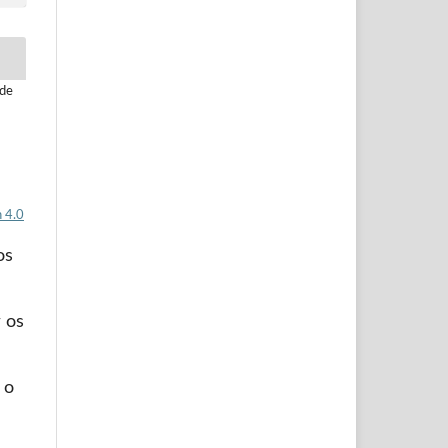
 de
 4.0
os
 os
 o