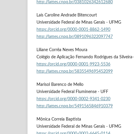
http://lattes.cnpq.br/0381026342612680
Laís Caroline Andrade Bitencourt
Universidade Federal de Minas Gerais - UFMG
https://orcid.org/0000-0001-8862-1490
http://lattes.cnpq.br/0891096322097747
Liliane Corrêa Neves Moura
Colégio de Aplicação Fernando Rodrigues da Silveir
https://orcid.org/0000-0001-9923-5536
http://lattes.cnpq.br/5835549695452099
Marisol Barenco de Mello
Universidade Federal Fluminense - UFF
https://orcid.org/0000-0002-9341-0230
http://lattes.cnpq.br/5491565846910379
Mônica Correia Baptista
Universidade Federal de Minas Gerais - UFMG
https://orcid.org/0000-0002-6645-0114