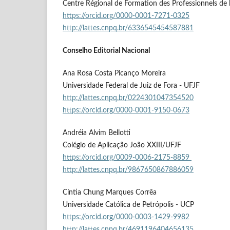
Centre Régional de Formation des Professionnels de 
https://orcid.org/0000-0001-7271-0325
http://lattes.cnpq.br/6336545454587881
Conselho Editorial Nacional
Ana Rosa Costa Picanço Moreira
Universidade Federal de Juiz de Fora - UFJF
http://lattes.cnpq.br/0224301047354520
https://orcid.org/0000-0001-9150-0673
Andréia Alvim Bellotti
Colégio de Aplicação João XXIII/UFJF
https://orcid.org/0009-0006-2175-8859
http://lattes.cnpq.br/9867650867886059
Cíntia Chung Marques Corrêa
Universidade Católica de Petrópolis - UCP
https://orcid.org/0000-0003-1429-9982
http://lattes.cnpq.br/4691196404656135