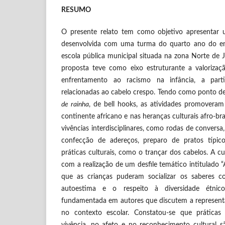
RESUMO
O presente relato tem como objetivo apresentar 
desenvolvida com uma turma do quarto ano do e
escola pública municipal situada na zona Norte de J
proposta teve como eixo estruturante a valorizaç
enfrentamento ao racismo na infância, a parti
relacionadas ao cabelo crespo. Tendo como ponto de
de rainha
, de bell hooks, as atividades promovera
continente africano e nas heranças culturais afro-bra
vivências interdisciplinares, como rodas de conversa, 
confecção de adereços, preparo de pratos típicos
práticas culturais, como o trançar dos cabelos. A c
com a realização de um desfile temático intitulado
que as crianças puderam socializar os saberes co
autoestima e o respeito à diversidade étnico-
fundamentada em autores que discutem a representat
no contexto escolar. Constatou-se que práticas
vivência, no afeto e no reconhecimento cultural 