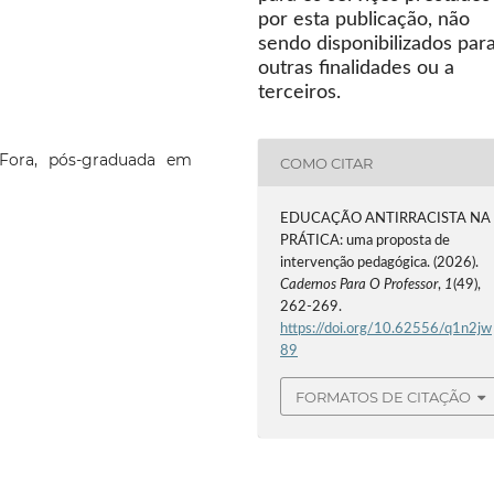
por esta publicação, não
sendo disponibilizados par
outras finalidades ou a
terceiros.
 Fora, pós-graduada em
COMO CITAR
EDUCAÇÃO ANTIRRACISTA NA
PRÁTICA: uma proposta de
intervenção pedagógica. (2026).
Cadernos Para O Professor
,
1
(49),
262-269.
https://doi.org/10.62556/q1n2jw
89
FORMATOS DE CITAÇÃO