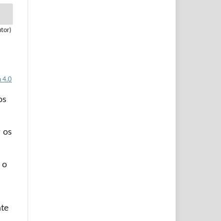
tor)
 4.0
os
 os
 o
nte