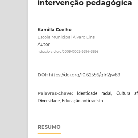
intervenção pedagógica
Kamilla Coelho
Escola Municipal Álvaro Lins
Autor
https://orcid.org/0009-0002-3694-6984
DOI:
https://doi.org/10.62556/q1n2jw89
Palavras-chave:
Identidade racial, Cultura af
Diversidade, Educação antirracista
RESUMO