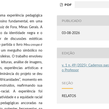
PDF
uma experiência pedagógica
PUBLICADO
nsino fundamental, em uma
uiz de Fora, Minas Gerais. A
ão da identidade negra e o
03-08-2026
r de discussões estéticas
 partida o livro
Meu crespo é
m um mergulho simbólico no
EDIÇÃO
sileiras. O trabalho envolveu
leituras, análise de imagens,
v. 1 n. 49 (2025): Cadernos par
, experiências artísticas e
o Professor
ulminância do projeto se deu
 “Africanidades”, momento em
SEÇÃO
nstruídos, reafirmando sua
racial. A experiência foi
RELATOS
ividade e a equidade racial
 pedagógicas ancoradas na
são potentes ferramentas na