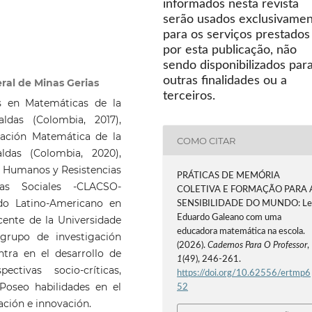
informados nesta revista
serão usados exclusivame
para os serviços prestados
por esta publicação, não
sendo disponibilizados par
outras finalidades ou a
ral de Minas Gerias
terceiros.
is en Matemáticas de la
ldas (Colombia, 2017),
ación Matemática de la
COMO CITAR
ldas (Colombia, 2020),
s Humanos y Resistencias
PRÁTICAS DE MEMÓRIA
as Sociales -CLACSO-
COLETIVA E FORMAÇÃO PARA 
ado Latino-Americano en
SENSIBILIDADE DO MUNDO: Le
Eduardo Galeano com uma
cente de la Universidade
educadora matemática na escola.
grupo de investigación
(2026).
Cadernos Para O Professor
,
ntra en el desarrollo de
1
(49), 246-261.
tivas socio-críticas,
https://doi.org/10.62556/ertmp6
 Poseo habilidades en el
52
ación e innovación.