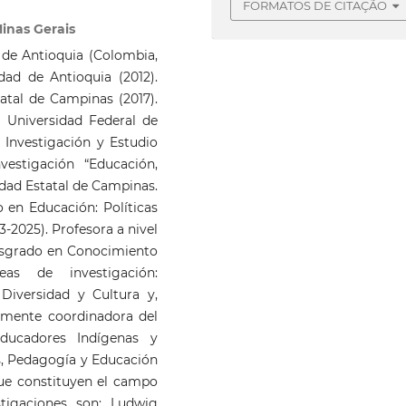
FORMATOS DE CITAÇÃO
inas Gerais
 de Antioquia (Colombia,
dad de Antioquia (2012).
atal de Campinas (2017).
 Universidad Federal de
Investigación y Estudio
stigación “Educación,
idad Estatal de Campinas.
en Educación: Políticas
-2025). Profesora a nivel
osgrado en Conocimiento
as de investigación:
iversidad y Cultura y,
lmente coordinadora del
ducadores Indígenas y
s, Pedagogía y Educación
 que constituyen el campo
stigaciones son: Ludwig