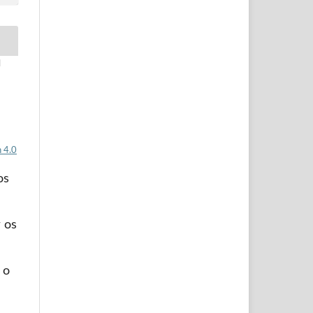
l
 4.0
os
 os
 o