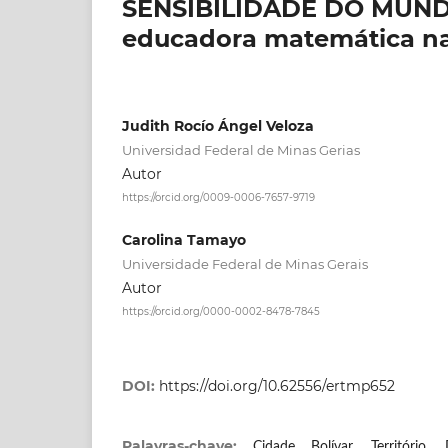
SENSIBILIDADE DO MUNDO
educadora matemática na
Judith Rocío Ángel Veloza
Universidad Federal de Minas Gerias
Autor
https://orcid.org/0009-0006-7657-9719
Carolina Tamayo
Universidade Federal de Minas Gerais
Autor
https://orcid.org/0000-0002-8478-7845
DOI:
https://doi.org/10.62556/ertmp652
Palavras-chave:
Cidade Bolívar, Território, 