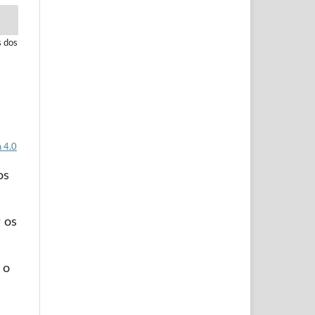
s dos
 4.0
os
 os
 o