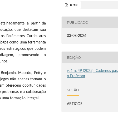
PDF
PUBLICADO
etalhadamente a partir da
ducação, que destacam sua
03-08-2026
 os Parâmetros Curriculares
 jogos como uma ferramenta
rsos estratégicos que podem
dizagem, promovendo o
EDIÇÃO
unos.
v. 1 n. 49 (2025): Cadernos par
, Benjamin, Macedo, Petty e
o Professor
s jogos não apenas tornam o
bém oferecem oportunidades
SEÇÃO
de problemas e a colaboração
a uma formação integral.
ARTIGOS