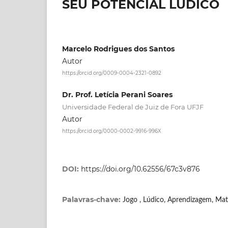
SEU POTENCIAL LÚDICO
Marcelo Rodrigues dos Santos
Autor
https://orcid.org/0009-0004-2321-0892
Dr. Prof. Letícia Perani Soares
Universidade Federal de Juiz de Fora UFJF
Autor
https://orcid.org/0000-0002-9916-996X
DOI:
https://doi.org/10.62556/67c3v876
Palavras-chave:
Jogo , Lúdico, Aprendizagem, Mat