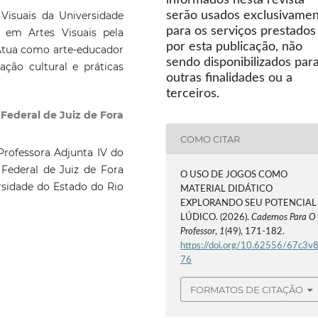
informados nesta revista
serão usados exclusivame
Visuais da Universidade
para os serviços prestados
o em Artes Visuais pela
por esta publicação, não
 Atua como arte-educador
sendo disponibilizados par
ação cultural e práticas
outras finalidades ou a
terceiros.
e Federal de Juiz de Fora
COMO CITAR
 Professora Adjunta IV do
 Federal de Juiz de Fora
O USO DE JOGOS COMO
sidade do Estado do Rio
MATERIAL DIDÁTICO
EXPLORANDO SEU POTENCIAL
LÚDICO. (2026).
Cadernos Para O
Professor
,
1
(49), 171-182.
https://doi.org/10.62556/67c3v
76
FORMATOS DE CITAÇÃO