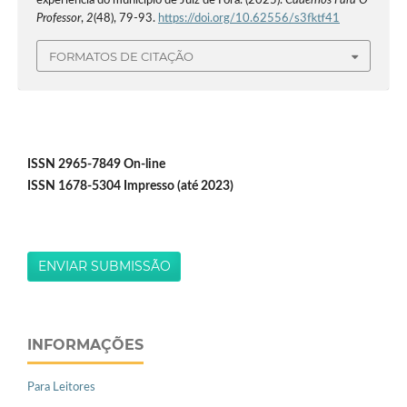
experiência do município de Juiz de Fora. (2025).
Cadernos Para O
Professor
,
2
(48), 79-93.
https://doi.org/10.62556/s3fktf41
FORMATOS DE CITAÇÃO
ISSN 2965-7849 On-line
ISSN 1678-5304 Impresso (até 2023)
ENVIAR SUBMISSÃO
INFORMAÇÕES
Para Leitores