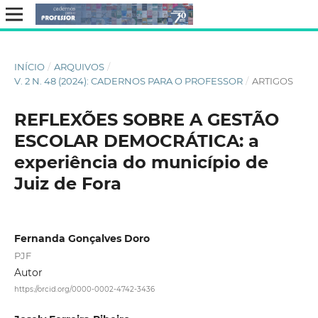
INÍCIO
/
ARQUIVOS
/
V. 2 N. 48 (2024): CADERNOS PARA O PROFESSOR
/
ARTIGOS
REFLEXÕES SOBRE A GESTÃO
ESCOLAR DEMOCRÁTICA: a
experiência do município de
Juiz de Fora
Fernanda Gonçalves Doro
PJF
Autor
https://orcid.org/0000-0002-4742-3436