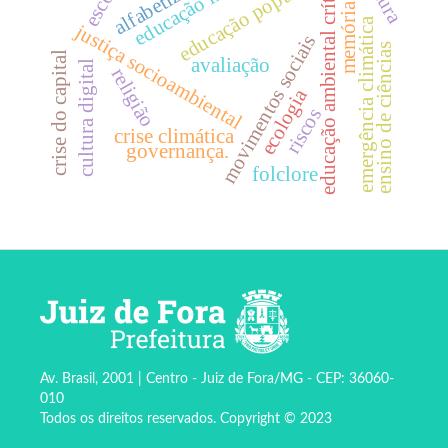
educação integral
alfabetização
educação ambiental crítica
educação popular
escola
memória
emergência climática
justiça socioambiental
movimentos sociais
ensino de ciências
crise do capital
avaliação
cultura digital
religião
ecologia
riscos
crise climática
governança.
folclore
Av. Brasil, 2001 | Centro - Juiz de Fora/MG - CEP: 36060-
010
Todos os direitos reservados. Copyright © 2023