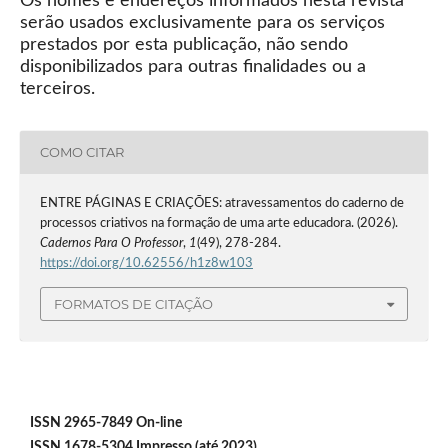
Os nomes e endereços informados nesta revista
serão usados exclusivamente para os serviços
prestados por esta publicação, não sendo
disponibilizados para outras finalidades ou a
terceiros.
COMO CITAR
ENTRE PÁGINAS E CRIAÇÕES: atravessamentos do caderno de
processos criativos na formação de uma arte educadora. (2026).
Cadernos Para O Professor
,
1
(49), 278-284.
https://doi.org/10.62556/h1z8w103
FORMATOS DE CITAÇÃO
ISSN 2965-7849 On-line
ISSN 1678-5304 Impresso (até 2023)