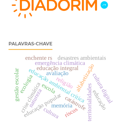
PALAVRAS-CHAVE
enchente rs
desastres ambientais
emergência climática
alfabetização
educação integral
educação ambiental crítica
gestão escolar
avaliação
cultura digital
ecologia
religião
crise climática
escola
territorialidades
natureza
educação
educação popular
catástrofe
memória
riscos
cultura