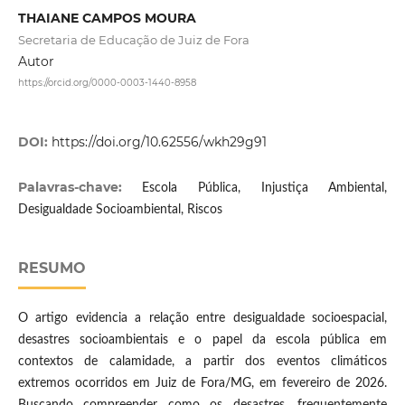
THAIANE CAMPOS MOURA
Secretaria de Educação de Juiz de Fora
Autor
https://orcid.org/0000-0003-1440-8958
DOI:
https://doi.org/10.62556/wkh29g91
Palavras-chave:
Escola Pública, Injustiça Ambiental,
Desigualdade Socioambiental, Riscos
RESUMO
O artigo evidencia a relação entre desigualdade socioespacial,
desastres socioambientais e o papel da escola pública em
contextos de calamidade, a partir dos eventos climáticos
extremos ocorridos em Juiz de Fora/MG, em fevereiro de 2026.
Buscando compreender como os desastres, frequentemente