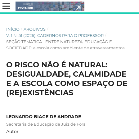
INÍCIO
/
ARQUIVOS
/
V. 1 N. 51 (2026): CADERNOS PARA O PROFESSOR
/
SEÇÃO TEMÁTICA - ENTRE NATUREZA, EDUCAÇÃO E
SOCIEDADE: a escola como ambiente de atravessamentos
O RISCO NÃO É NATURAL:
DESIGUALDADE, CALAMIDADE
E A ESCOLA COMO ESPAÇO DE
(RE)EXISTÊNCIAS
LEONARDO BIAGE DE ANDRADE
Secretaria de Educação de Juiz de Fora
Autor