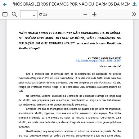
"NÓS BRASILEIROS PECAMOS POR NÃO CUIDARMOS DA MEMÓRIA.SE TIVÉSSEMOS MAIS, MELHOR MEMÓRIA, NÃO ESTARÍAMOS NA SITUAÇÃO EM QUE ESTAMOS HOJE": uma entrevista com Murílio de Avellar Hingel