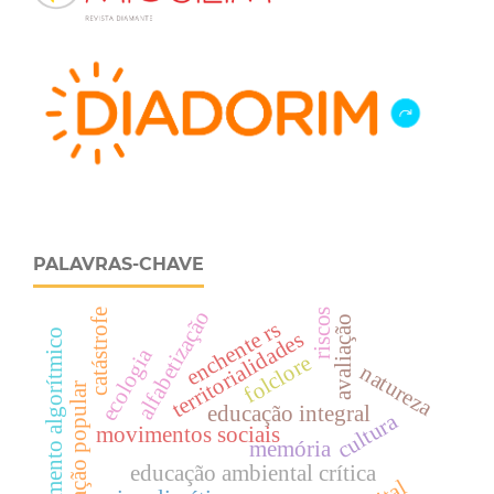
PALAVRAS-CHAVE
riscos
alfabetização
catástrofe
avaliação
enchente rs
letramento algorítmico
territorialidades
ecologia
folclore
natureza
educação popular
educação integral
cultura
movimentos sociais
memória
educação ambiental crítica