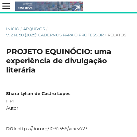
INÍCIO
/
ARQUIVOS
/
V. 2 N. 50 (2025): CADERNOS PARA O PROFESSOR
/
RELATOS
PROJETO EQUINÓCIO: uma
experiência de divulgação
literária
Shara Lylian de Castro Lopes
IFPI
Autor
DOI:
https://doi.org/10.62556/yrxev723