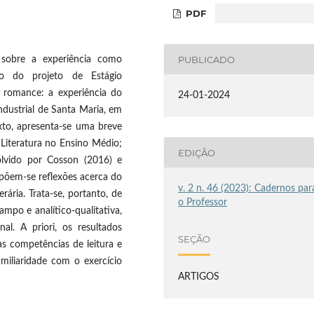
PDF
PUBLICADO
s sobre a experiência como
ão do projeto de Estágio
o romance: a experiência do
24-01-2024
ndustrial de Santa Maria, em
xto, apresenta-se uma breve
 Literatura no Ensino Médio;
EDIÇÃO
olvido por Cosson (2016) e
expõem-se reflexões acerca do
v. 2 n. 46 (2023): Cadernos par
ária. Trata-se, portanto, de
o Professor
ampo e analítico-qualitativa,
al. A priori, os resultados
SEÇÃO
s competências de leitura e
miliaridade com o exercício
ARTIGOS