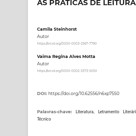
AS PRÁTICAS DE LEITUR
Camila Steinhorst
Autor
https://orcid.org/0000-0003-2567-7790
Vaima Regina Alves Motta
Autor
https://orcid.org/0000-0002-3373-505X
DOI:
https://doi.org/10.62556/n6xp7550
Palavras-chave:
Literatura, Letramento Literá
Técnico