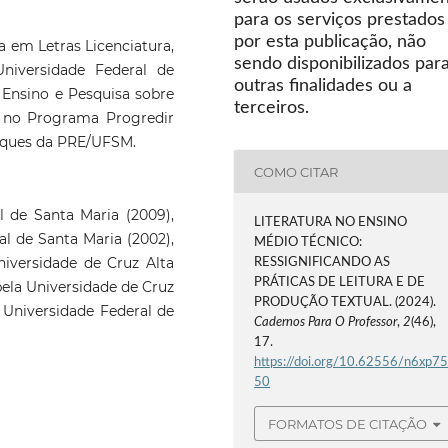
para os serviços prestados
por esta publicação, não
em Letras Licenciatura,
sendo disponibilizados par
Universidade Federal de
outras finalidades ou a
 Ensino e Pesquisa sobre
terceiros.
 no Programa Progredir
arques da PRE/UFSM.
COMO CITAR
 de Santa Maria (2009),
LITERATURA NO ENSINO
l de Santa Maria (2002),
MÉDIO TÉCNICO:
niversidade de Cruz Alta
RESSIGNIFICANDO AS
PRÁTICAS DE LEITURA E DE
pela Universidade de Cruz
PRODUÇÃO TEXTUAL. (2024).
a Universidade Federal de
Cadernos Para O Professor
,
2
(46),
17.
https://doi.org/10.62556/n6xp7
50
FORMATOS DE CITAÇÃO