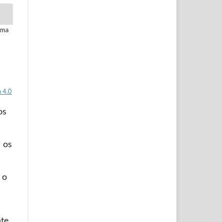
aima
 4.0
os
 os
 o
nte