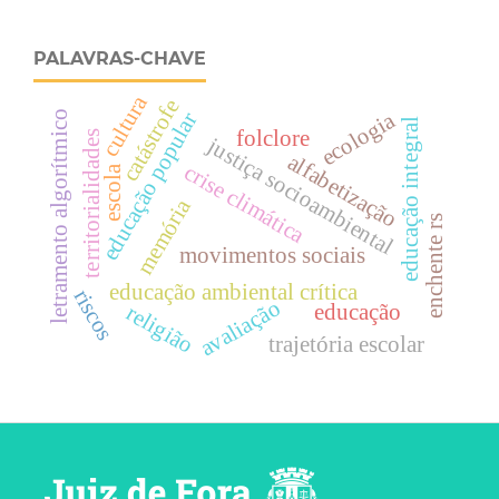
PALAVRAS-CHAVE
cultura
catástrofe
ecologia
educação popular
letramento algorítmico
educação integral
folclore
territorialidades
justiça socioambiental
alfabetização
crise climática
escola
memória
enchente rs
movimentos sociais
educação ambiental crítica
riscos
avaliação
educação
religião
trajetória escolar