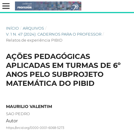
INÍCIO
/
ARQUIVOS
/
V. 1 N. 47 (2024): CADERNOS PARA O PROFESSOR
/
Relatos de experiência PIBID
AÇÕES PEDAGÓGICAS
APLICADAS EM TURMAS DE 6º
ANOS PELO SUBPROJETO
MATEMÁTICA DO PIBID
MAURILIO VALENTIM
SAO PEDRO
Autor
https://orcid.org/0000-0001-6068-5273