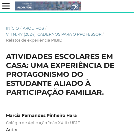
INÍCIO
/
ARQUIVOS
/
V. 1 N. 47 (2024): CADERNOS PARA O PROFESSOR
/
Relatos de experiência PIBID
ATIVIDADES ESCOLARES EM
CASA: UMA EXPERIÊNCIA DE
PROTAGONISMO DO
ESTUDANTE ALIADO À
PARTICIPAÇÃO FAMILIAR.
Márcia Fernandes Pinheiro Hara
Colégio de Aplicação João XXIII / UFJF
Autor