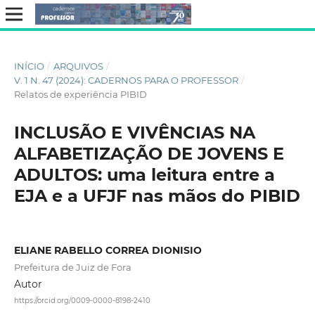
INÍCIO
/
ARQUIVOS
/
V. 1 N. 47 (2024): CADERNOS PARA O PROFESSOR
/
Relatos de experiência PIBID
INCLUSÃO E VIVÊNCIAS NA
ALFABETIZAÇÃO DE JOVENS E
ADULTOS: uma leitura entre a
EJA e a UFJF nas mãos do PIBID
ELIANE RABELLO CORREA DIONISIO
Prefeitura de Juiz de Fora
Autor
https://orcid.org/0009-0000-8198-2410