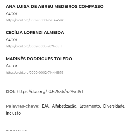
ANA LUISA DE ABREU MEDEIROS COMPASSO
Autor
https://orcid.org/0009-0000-2283-459X
CECÍLIA LORENZI ALMEIDA
Autor
https://orcid.org/0009-0005-7874-3511
MARINÊS RODRIGUES TOLEDO
Autor
https://orcid.org/0000-0002-7144-8879
DOI:
https://doi.org/10.62556/az76n191
Palavras-chave:
EJA, Alfabetização, Letramento, Diversidade,
Inclusão