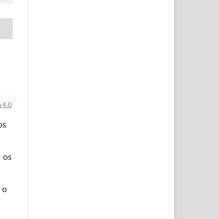
 4.0
os
 os
 o