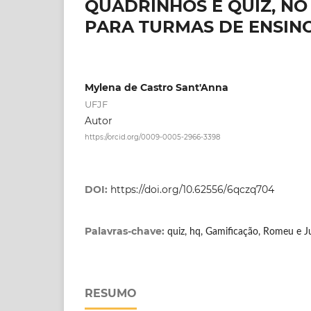
QUADRINHOS E QUIZ, NO
PARA TURMAS DE ENSIN
Mylena de Castro Sant'Anna
UFJF
Autor
https://orcid.org/0009-0005-2966-3398
DOI:
https://doi.org/10.62556/6qczq704
Palavras-chave:
quiz, hq, Gamificação, Romeu e Ju
RESUMO