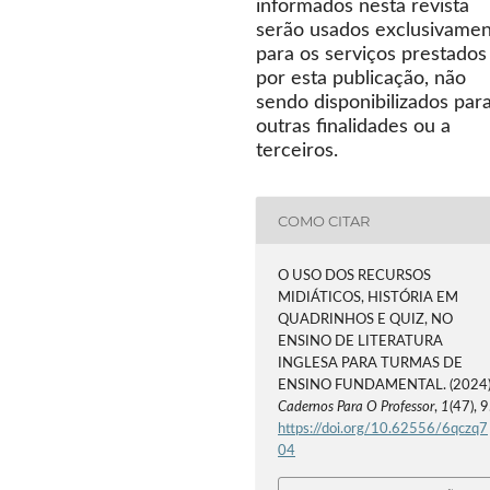
informados nesta revista
serão usados exclusivame
para os serviços prestados
por esta publicação, não
sendo disponibilizados par
outras finalidades ou a
terceiros.
COMO CITAR
O USO DOS RECURSOS
MIDIÁTICOS, HISTÓRIA EM
QUADRINHOS E QUIZ, NO
ENSINO DE LITERATURA
INGLESA PARA TURMAS DE
ENSINO FUNDAMENTAL. (2024)
Cadernos Para O Professor
,
1
(47), 9
https://doi.org/10.62556/6qczq7
04