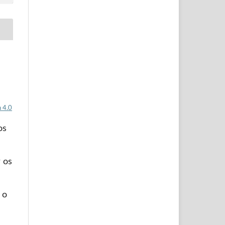
 4.0
os
 os
 o