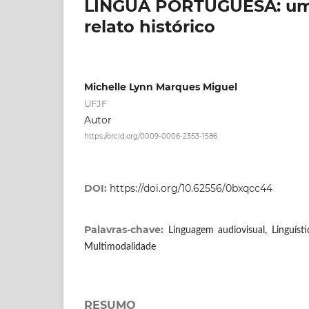
LÍNGUA PORTUGUESA: uma
relato histórico
Michelle Lynn Marques Miguel
UFJF
Autor
https://orcid.org/0009-0006-2353-1586
DOI:
https://doi.org/10.62556/0bxqcc44
Palavras-chave:
Linguagem audiovisual, Linguísti
Multimodalidade
RESUMO