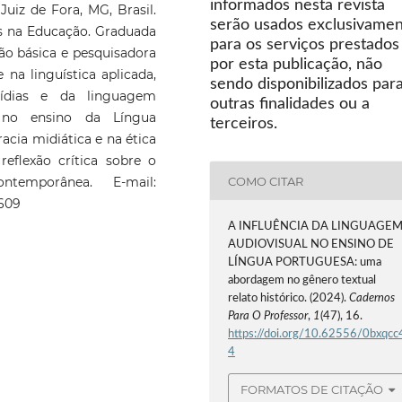
informados nesta revista
Juiz de Fora, MG, Brasil.
serão usados exclusivame
as na Educação. Graduada
para os serviços prestados
ão básica e pesquisadora
por esta publicação, não
 na linguística aplicada,
sendo disponibilizados par
mídias e da linguagem
outras finalidades ou a
 no ensino da Língua
terceiros.
racia midiática e na ética
flexão crítica sobre o
temporânea. E-mail:
COMO CITAR
609
A INFLUÊNCIA DA LINGUAGE
AUDIOVISUAL NO ENSINO DE
LÍNGUA PORTUGUESA: uma
abordagem no gênero textual
relato histórico. (2024).
Cadernos
Para O Professor
,
1
(47), 16.
https://doi.org/10.62556/0bxqcc
4
FORMATOS DE CITAÇÃO