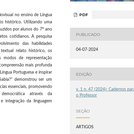
PDF
iovisual no ensino de Língua
to histórico. Utilizando uma
duzidos por alunos do 7º ano
PUBLICADO
etos cotidianos. A pesquisa
olvimento das habilidades
04-07-2024
textual relato histórico, os
es modos de representação
 compreensão mais profunda
Língua Portuguesa e inspirar
EDIÇÃO
 Sabia?" demonstrou ser um
cias essenciais, promovendo
v. 1 n. 47 (2024): Cadernos par
 democrática através da
o Professor
s e integração da linguagem
SEÇÃO
ARTIGOS